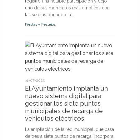
registró una notable participación y dejó
uno de sus momentos más emotivos con
las seteras portando la...
Fiestas y Festejos
21-07-2026
El Ayun
monitori
permanen
31-07-2026
y pone a
El Ayuntamiento implanta un
vecinos 
nuevo sistema digital para
tiempo r
gestionar los siete puntos
municipales de recarga de
El sistema d
vehículos eléctricos
confirma qu
de los pará
La ampliación de la red municipal, que pasa
riesgo para l
de tres a siete puntos de recarga, incorpora