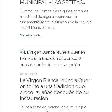
MUNICIPAL «LAS SETITAS»
en el municip
Durante los últimos días algunas personas
Bienestar socia
han difundido algunas opiniones sin
fundamento sobre la situación de la Escuela
Infantil Municipal «Las ...
Bienestar social
22-07-2026
Quer cel
la Virge
conviven
Morgan
02-08-2026
La Virgen Blanca reúne a Quer
Las Vísperas
en torno a una tradición que
español y u
crece, 21 años después de su
volverán a r
instauración
torno a la pa
La "otra fiesta del verano" en el municipio
Fiestas y Fest