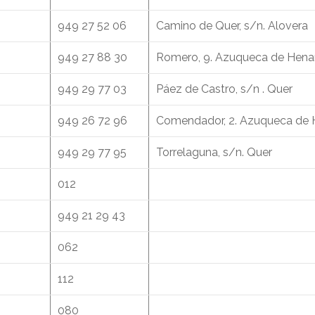
949 27 52 06
Camino de Quer, s/n. Alovera
949 27 88 30
Romero, 9. Azuqueca de Hena
949 29 77 03
Páez de Castro, s/n . Quer
949 26 72 96
Comendador, 2. Azuqueca de 
949 29 77 95
Torrelaguna, s/n. Quer
012
949 21 29 43
062
112
080