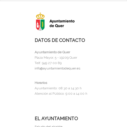
DATOS DE CONTACTO
Ayuntamiento de Quer
Plaza Mayor, 5 - 19209 Quer
Telf. 949 27 00 89
info@ayuntamientodequer.es
Horarios
Ayuntamiento: 08:30 a 14:30 h
Atención al Público: 9:00 a 14:00 h
EL AYUNTAMIENTO
Saludo del alcalde