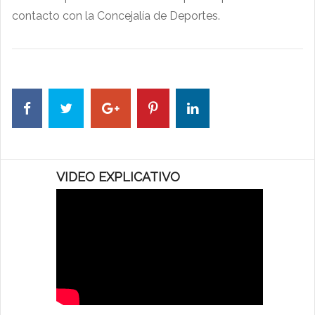
contacto con la Concejalía de Deportes.
VIDEO EXPLICATIVO