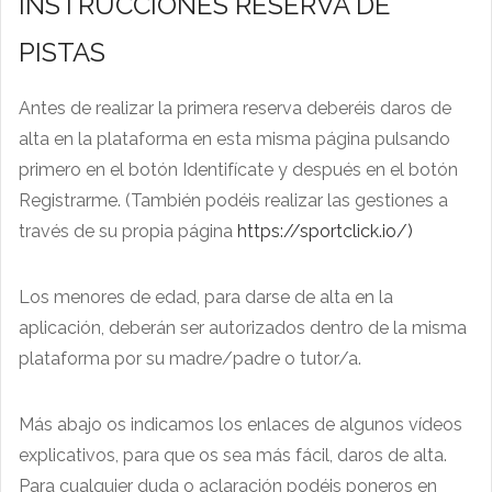
INSTRUCCIONES RESERVA DE
PISTAS
Antes de realizar la primera reserva deberéis daros de
alta en la plataforma en esta misma página pulsando
primero en el botón Identifícate y después en el botón
Registrarme. (También podéis realizar las gestiones a
través de su propia página
https://sportclick.io/)
Los menores de edad, para darse de alta en la
aplicación, deberán ser autorizados dentro de la misma
plataforma por su madre/padre o tutor/a.
Más abajo os indicamos los enlaces de algunos vídeos
explicativos, para que os sea más fácil, daros de alta.
Para cualquier duda o aclaración podéis poneros en