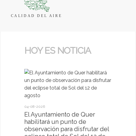
CALIDAD DEL AIRE
HOY ES NOTICIA
04-08-2026
30-07-2026
El Ayuntamiento de Quer
El Ayun
habilitará un punto de
present
observación para disfrutar del
deportiv