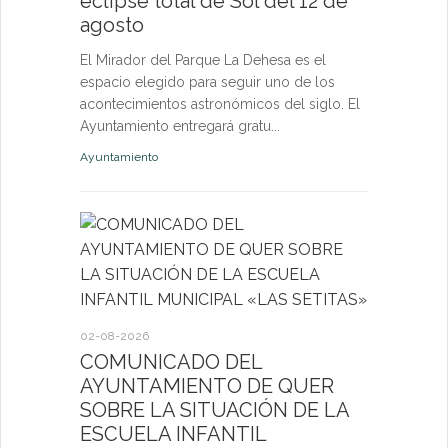
eclipse total de Sol del 12 de
nuevas p
agosto
las eda
El Mirador del Parque La Dehesa es el
Las activid
espacio elegido para seguir uno de los
de octubre e
acontecimientos astronómicos del siglo. El
niños, jóven
Ayuntamiento entregará gratu...
abierta a fut
Ayuntamiento
Deportes
27-07-2026
El servi
Itinerant
02-08-2026
próximo 
COMUNICADO DEL
AYUNTAMIENTO DE QUER
La consulta 
SOBRE LA SITUACIÓN DE LA
médico a par
ESCUELA INFANTIL
dirigida a l