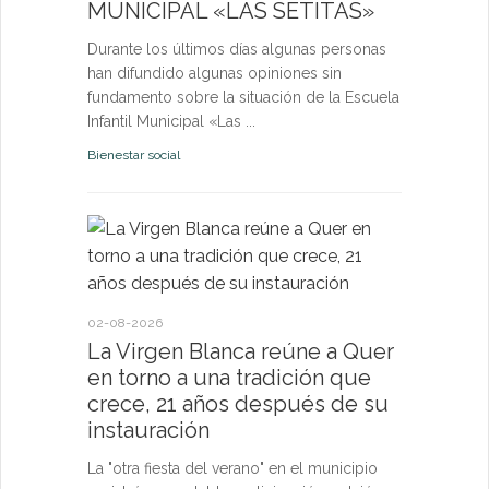
MUNICIPAL «LAS SETITAS»
en el municip
Durante los últimos días algunas personas
Bienestar socia
han difundido algunas opiniones sin
fundamento sobre la situación de la Escuela
Infantil Municipal «Las ...
Bienestar social
22-07-2026
Quer cel
la Virge
conviven
Morgan
02-08-2026
La Virgen Blanca reúne a Quer
Las Vísperas
en torno a una tradición que
español y u
crece, 21 años después de su
volverán a r
instauración
torno a la pa
La "otra fiesta del verano" en el municipio
Fiestas y Fest