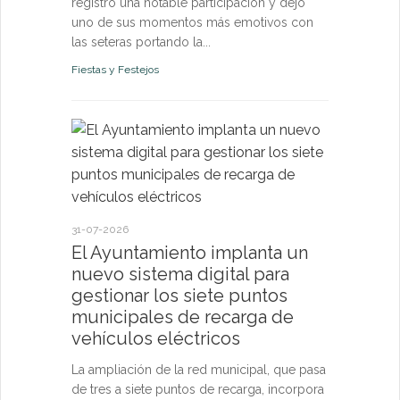
registró una notable participación y dejó
uno de sus momentos más emotivos con
las seteras portando la...
Fiestas y Festejos
21-07-2026
El Ayun
monitori
permanen
31-07-2026
y pone a
El Ayuntamiento implanta un
vecinos 
nuevo sistema digital para
tiempo r
gestionar los siete puntos
municipales de recarga de
El sistema d
vehículos eléctricos
confirma qu
de los pará
La ampliación de la red municipal, que pasa
riesgo para l
de tres a siete puntos de recarga, incorpora