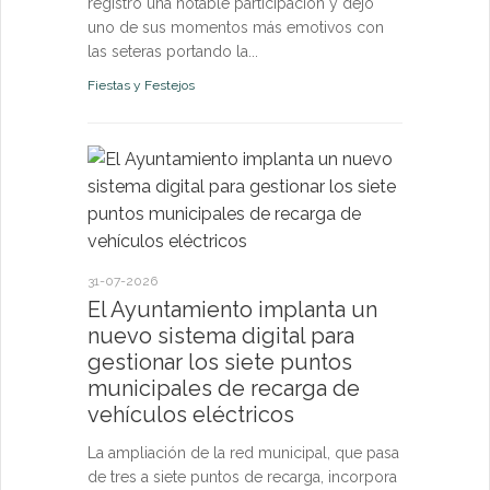
registró una notable participación y dejó
uno de sus momentos más emotivos con
las seteras portando la...
Fiestas y Festejos
21-07-2026
El Ayun
monitori
permanen
31-07-2026
y pone a
El Ayuntamiento implanta un
vecinos 
nuevo sistema digital para
tiempo r
gestionar los siete puntos
municipales de recarga de
El sistema d
vehículos eléctricos
confirma qu
de los pará
La ampliación de la red municipal, que pasa
riesgo para l
de tres a siete puntos de recarga, incorpora