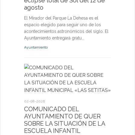
eclipse total de Sol del 12 de
nuevas p
agosto
las eda
El Mirador del Parque La Dehesa es el
Las activid
espacio elegido para seguir uno de los
de octubre e
acontecimientos astronómicos del siglo. El
niños, jóven
Ayuntamiento entregará gratu...
abierta a fut
Ayuntamiento
Deportes
27-07-2026
El servi
Itinerant
02-08-2026
próximo 
COMUNICADO DEL
AYUNTAMIENTO DE QUER
La consulta 
SOBRE LA SITUACIÓN DE LA
médico a par
ESCUELA INFANTIL
dirigida a l