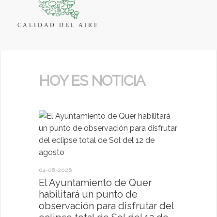
CALIDAD DEL AIRE
HOY ES NOTICIA
04-08-2026
30-07-2026
El Ayuntamiento de Quer
El Ayun
habilitará un punto de
present
observación para disfrutar del
deportiv