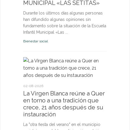
MUNICIPAL «LAS SETITAS»
en el municip
Durante los últimos días algunas personas
Bienestar socia
han difundido algunas opiniones sin
fundamento sobre la situación de la Escuela
Infantil Municipal «Las ...
Bienestar social
22-07-2026
Quer cel
la Virge
conviven
Morgan
02-08-2026
La Virgen Blanca reúne a Quer
Las Vísperas
en torno a una tradición que
español y u
crece, 21 años después de su
volverán a r
instauración
torno a la pa
La "otra fiesta del verano" en el municipio
Fiestas y Fest