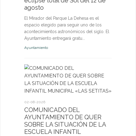
eclipse total de Sol del 12 de
nuevas p
agosto
las eda
El Mirador del Parque La Dehesa es el
Las activid
espacio elegido para seguir uno de los
de octubre e
acontecimientos astronómicos del siglo. El
niños, jóven
Ayuntamiento entregará gratu...
abierta a fut
Ayuntamiento
Deportes
27-07-2026
El servi
Itinerant
02-08-2026
próximo 
COMUNICADO DEL
AYUNTAMIENTO DE QUER
La consulta 
SOBRE LA SITUACIÓN DE LA
médico a par
ESCUELA INFANTIL
dirigida a l