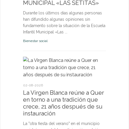
MUNICIPAL «LAS SETITAS»
en el municip
Durante los últimos días algunas personas
Bienestar socia
han difundido algunas opiniones sin
fundamento sobre la situación de la Escuela
Infantil Municipal «Las ...
Bienestar social
22-07-2026
Quer cel
la Virge
conviven
Morgan
02-08-2026
La Virgen Blanca reúne a Quer
Las Vísperas
en torno a una tradición que
español y u
crece, 21 años después de su
volverán a r
instauración
torno a la pa
La "otra fiesta del verano" en el municipio
Fiestas y Fest