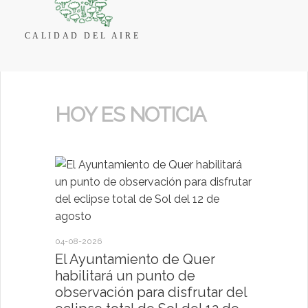
CALIDAD DEL AIRE
HOY ES NOTICIA
04-08-2026
30-07-2026
El Ayuntamiento de Quer
El Ayun
habilitará un punto de
present
observación para disfrutar del
deportiv