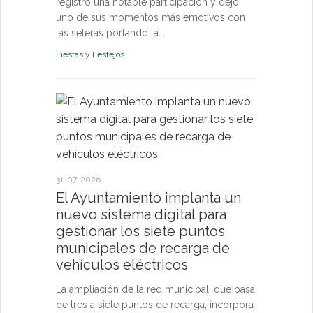
registró una notable participación y dejó
uno de sus momentos más emotivos con
las seteras portando la...
Fiestas y Festejos
21-07-2026
El Ayun
monitori
permanen
31-07-2026
y pone a
El Ayuntamiento implanta un
vecinos 
nuevo sistema digital para
tiempo r
gestionar los siete puntos
municipales de recarga de
El sistema d
vehículos eléctricos
confirma qu
de los pará
La ampliación de la red municipal, que pasa
riesgo para l
de tres a siete puntos de recarga, incorpora