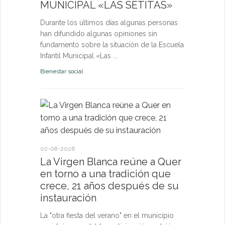
MUNICIPAL «LAS SETITAS»
en el municip
Durante los últimos días algunas personas
Bienestar socia
han difundido algunas opiniones sin
fundamento sobre la situación de la Escuela
Infantil Municipal «Las ...
Bienestar social
22-07-2026
Quer cel
la Virge
conviven
Morgan
02-08-2026
La Virgen Blanca reúne a Quer
Las Vísperas
en torno a una tradición que
español y u
crece, 21 años después de su
volverán a r
instauración
torno a la pa
La "otra fiesta del verano" en el municipio
Fiestas y Fest