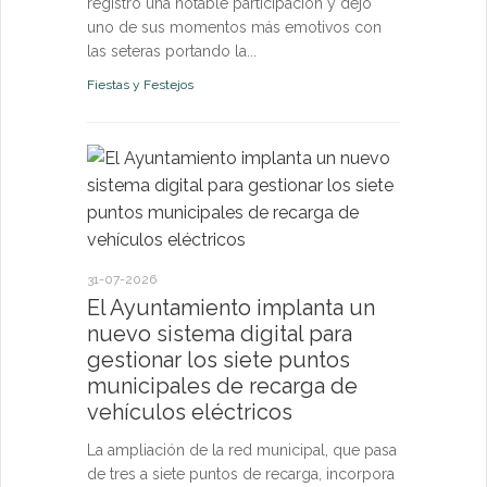
registró una notable participación y dejó
uno de sus momentos más emotivos con
las seteras portando la...
Fiestas y Festejos
21-07-2026
El Ayun
monitori
permanen
31-07-2026
y pone a
El Ayuntamiento implanta un
vecinos 
nuevo sistema digital para
tiempo r
gestionar los siete puntos
municipales de recarga de
El sistema d
vehículos eléctricos
confirma qu
de los pará
La ampliación de la red municipal, que pasa
riesgo para l
de tres a siete puntos de recarga, incorpora