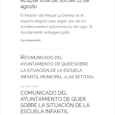
eclipse total de Sol del 12 de
nuevas p
agosto
las eda
El Mirador del Parque La Dehesa es el
Las activid
espacio elegido para seguir uno de los
de octubre e
acontecimientos astronómicos del siglo. El
niños, jóven
Ayuntamiento entregará gratu...
abierta a fut
Ayuntamiento
Deportes
27-07-2026
El servi
Itinerant
02-08-2026
próximo 
COMUNICADO DEL
AYUNTAMIENTO DE QUER
La consulta 
SOBRE LA SITUACIÓN DE LA
médico a par
ESCUELA INFANTIL
dirigida a l