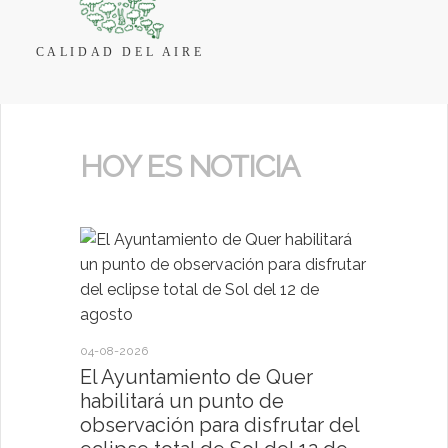
CALIDAD DEL AIRE
HOY ES NOTICIA
04-08-2026
30-07-2026
El Ayuntamiento de Quer
El Ayun
habilitará un punto de
present
observación para disfrutar del
deportiv