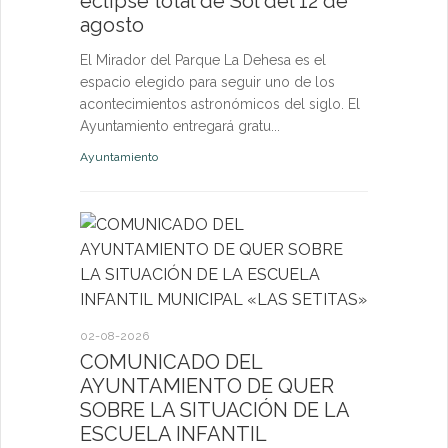
eclipse total de Sol del 12 de
nuevas p
agosto
las eda
El Mirador del Parque La Dehesa es el
Las activid
espacio elegido para seguir uno de los
de octubre e
acontecimientos astronómicos del siglo. El
niños, jóven
Ayuntamiento entregará gratu...
abierta a fut
Ayuntamiento
Deportes
27-07-2026
El servi
Itinerant
02-08-2026
próximo 
COMUNICADO DEL
AYUNTAMIENTO DE QUER
La consulta 
SOBRE LA SITUACIÓN DE LA
médico a par
ESCUELA INFANTIL
dirigida a l