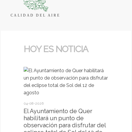
CALIDAD DEL AIRE
HOY ES NOTICIA
04-08-2026
30-07-2026
El Ayuntamiento de Quer
El Ayun
habilitará un punto de
present
observación para disfrutar del
deportiv