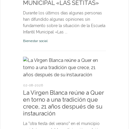
MUNICIPAL «LAS SETITAS»
en el municip
Durante los últimos días algunas personas
Bienestar socia
han difundido algunas opiniones sin
fundamento sobre la situación de la Escuela
Infantil Municipal «Las ...
Bienestar social
22-07-2026
Quer cel
la Virge
conviven
Morgan
02-08-2026
La Virgen Blanca reúne a Quer
Las Vísperas
en torno a una tradición que
español y u
crece, 21 años después de su
volverán a r
instauración
torno a la pa
La "otra fiesta del verano" en el municipio
Fiestas y Fest