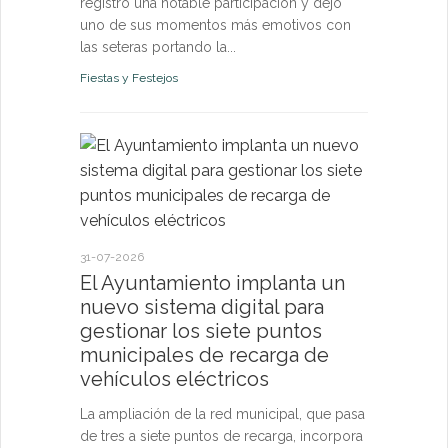
registró una notable participación y dejó
uno de sus momentos más emotivos con
las seteras portando la...
Fiestas y Festejos
21-07-2026
El Ayun
monitori
permanen
31-07-2026
y pone a
El Ayuntamiento implanta un
vecinos 
nuevo sistema digital para
tiempo r
gestionar los siete puntos
municipales de recarga de
El sistema d
vehículos eléctricos
confirma qu
de los pará
La ampliación de la red municipal, que pasa
riesgo para l
de tres a siete puntos de recarga, incorpora