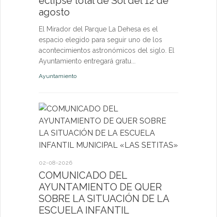
eclipse total de Sol del 12 de
nuevas p
agosto
las eda
El Mirador del Parque La Dehesa es el
Las activid
espacio elegido para seguir uno de los
de octubre e
acontecimientos astronómicos del siglo. El
niños, jóven
Ayuntamiento entregará gratu...
abierta a fut
Ayuntamiento
Deportes
27-07-2026
El servi
Itinerant
02-08-2026
próximo 
COMUNICADO DEL
AYUNTAMIENTO DE QUER
La consulta 
SOBRE LA SITUACIÓN DE LA
médico a par
ESCUELA INFANTIL
dirigida a l