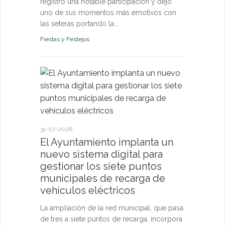
registró una notable participación y dejó
uno de sus momentos más emotivos con
las seteras portando la...
Fiestas y Festejos
21-07-2026
El Ayun
monitori
permanen
31-07-2026
y pone a
El Ayuntamiento implanta un
vecinos 
nuevo sistema digital para
tiempo r
gestionar los siete puntos
municipales de recarga de
El sistema d
vehículos eléctricos
confirma qu
de los pará
La ampliación de la red municipal, que pasa
riesgo para l
de tres a siete puntos de recarga, incorpora