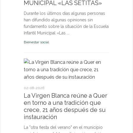
MUNICIPAL «LAS SETITAS»
en el municip
Durante los últimos días algunas personas
Bienestar socia
han difundido algunas opiniones sin
fundamento sobre la situación de la Escuela
Infantil Municipal «Las ...
Bienestar social
22-07-2026
Quer cel
la Virge
conviven
Morgan
02-08-2026
La Virgen Blanca reúne a Quer
Las Vísperas
en torno a una tradición que
español y u
crece, 21 años después de su
volverán a r
instauración
torno a la pa
La "otra fiesta del verano" en el municipio
Fiestas y Fest