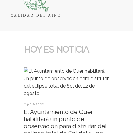
CALIDAD DEL AIRE
HOY ES NOTICIA
04-08-2026
30-07-2026
El Ayuntamiento de Quer
El Ayun
habilitará un punto de
present
observación para disfrutar del
deportiv