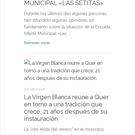
MUNICIPAL «LAS SETITAS»
en el municip
Durante los últimos días algunas personas
Bienestar socia
han difundido algunas opiniones sin
fundamento sobre la situación de la Escuela
Infantil Municipal «Las ...
Bienestar social
22-07-2026
Quer cel
la Virge
conviven
Morgan
02-08-2026
La Virgen Blanca reúne a Quer
Las Vísperas
en torno a una tradición que
español y u
crece, 21 años después de su
volverán a r
instauración
torno a la pa
La "otra fiesta del verano" en el municipio
Fiestas y Fest