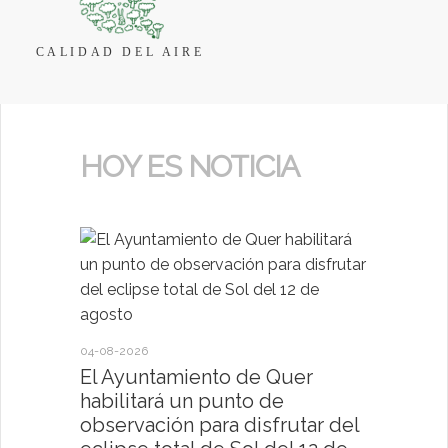
CALIDAD DEL AIRE
HOY ES NOTICIA
04-08-2026
30-07-2026
El Ayuntamiento de Quer
El Ayun
habilitará un punto de
present
observación para disfrutar del
deportiv