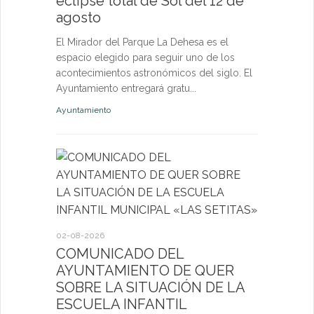
eclipse total de Sol del 12 de
nuevas p
agosto
las eda
El Mirador del Parque La Dehesa es el
Las activid
espacio elegido para seguir uno de los
de octubre e
acontecimientos astronómicos del siglo. El
niños, jóven
Ayuntamiento entregará gratu...
abierta a fut
Ayuntamiento
Deportes
27-07-2026
El servi
Itinerant
02-08-2026
próximo 
COMUNICADO DEL
AYUNTAMIENTO DE QUER
La consulta 
SOBRE LA SITUACIÓN DE LA
médico a par
ESCUELA INFANTIL
dirigida a l