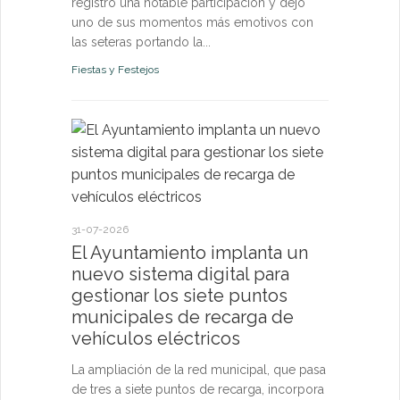
registró una notable participación y dejó
uno de sus momentos más emotivos con
las seteras portando la...
Fiestas y Festejos
21-07-2026
El Ayun
monitori
permanen
31-07-2026
y pone a
El Ayuntamiento implanta un
vecinos 
nuevo sistema digital para
tiempo r
gestionar los siete puntos
municipales de recarga de
El sistema d
vehículos eléctricos
confirma qu
de los pará
La ampliación de la red municipal, que pasa
riesgo para l
de tres a siete puntos de recarga, incorpora