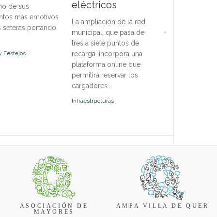
eléctricos
no de sus
de octubre e in
obser
tos más emotivos
disciplinas para 
La ampliación de la red
s seteras portando
jóvenes y adulto
municipal, que pasa de
oferta abierta a f
tres a siete puntos de
incorpor...
y Festejos
recarga, incorpora una
plataforma online que
Deportes
permitirá reservar los
cargadores...
Infraestructuras
ASOCIACIÓN DE
AMPA VILLA DE QUER
MAYORES