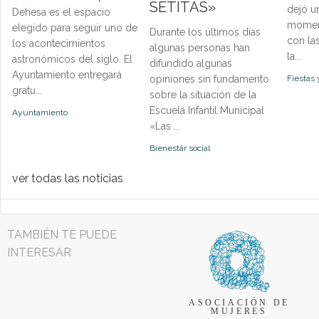
SETITAS»
dejó u
Dehesa es el espacio
momen
elegido para seguir uno de
Durante los últimos días
con la
los acontecimientos
algunas personas han
la...
astronómicos del siglo. El
difundido algunas
Ayuntamiento entregará
opiniones sin fundamento
Fiestas 
gratu...
sobre la situación de la
Escuela Infantil Municipal
Ayuntamiento
«Las ...
Bienestar social
ver todas las noticias
TAMBIÉN TE PUEDE
INTERESAR
ASOCIACIÓN DE
MUJERES