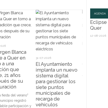
AGENDA
Eclipse 
Quer
12-08-2026
2026
irgen Blanca
30-07-2026
e a Quer en
El Ayuntam
Ecl
31-07-2026
o a una
de Quer pr
Sol
El Ayuntamiento
ición que
su program
implanta un nuevo
e, 21 años
deportiva 
sistema digital
Eclip
ués de su
2027 con n
Quer
para gestionar los
agos
auración
propuestas
siete puntos
Ayun
todas las 
municipales de
a fiesta del verano"
habil
recarga de
municipio registró
Las actividades
Parq
vehículos
table participación y
comenzarán el 
como