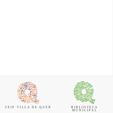
espectáculo volverán a
cluyen
Bienestar social
vaci...
Cierre temporal de la
reunir a vecinos y visitant
niños,
Biblioteca Municipal y
en torno a la patrona dur...
s, con una
la Bibliopiscina por
uturas
Fiestas y Festejos
vacaciones La
Biblioteca Municipal de
Quer y el servicio de
Bibliopiscina
permanece...
CEIP VILLA DE QUER
BIBLIOTECA
MUNICIPAL