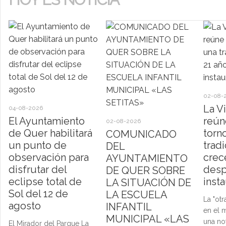
02-08-
La V
04-08-2026
El Ayuntamiento
reún
02-08-2026
de Quer habilitará
torn
COMUNICADO
un punto de
trad
DEL
observación para
crec
AYUNTAMIENTO
disfrutar del
desp
DE QUER SOBRE
eclipse total de
inst
LA SITUACIÓN DE
Sol del 12 de
LA ESCUELA
La "otr
agosto
INFANTIL
en el 
MUNICIPAL «LAS
una no
El Mirador del Parque La