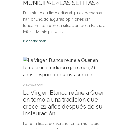
MUNICIPAL «LAS SETITAS»
en el municip
Durante los últimos días algunas personas
Bienestar socia
han difundido algunas opiniones sin
fundamento sobre la situación de la Escuela
Infantil Municipal «Las ...
Bienestar social
22-07-2026
Quer cel
la Virge
conviven
Morgan
02-08-2026
La Virgen Blanca reúne a Quer
Las Vísperas
en torno a una tradición que
español y u
crece, 21 años después de su
volverán a r
instauración
torno a la pa
La "otra fiesta del verano" en el municipio
Fiestas y Fest