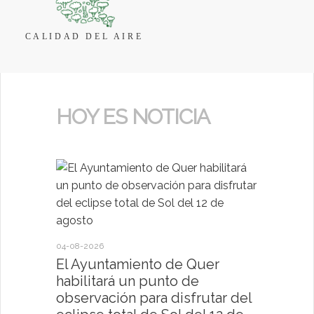
CALIDAD DEL AIRE
HOY ES NOTICIA
04-08-2026
30-07-2026
El Ayuntamiento de Quer
El Ayun
habilitará un punto de
present
observación para disfrutar del
deportiv