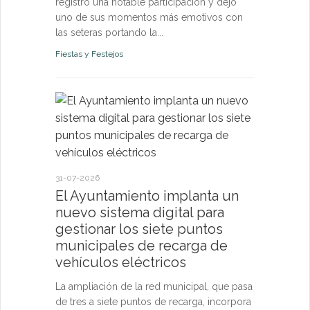
registró una notable participación y dejó
uno de sus momentos más emotivos con
las seteras portando la...
Fiestas y Festejos
21-07-2026
El Ayun
monitori
permanen
31-07-2026
y pone a
El Ayuntamiento implanta un
vecinos 
nuevo sistema digital para
tiempo r
gestionar los siete puntos
municipales de recarga de
El sistema d
vehículos eléctricos
confirma qu
de los pará
La ampliación de la red municipal, que pasa
riesgo para l
de tres a siete puntos de recarga, incorpora