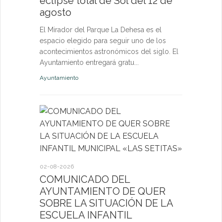
eclipse total de Sol del 12 de
nuevas p
agosto
las eda
El Mirador del Parque La Dehesa es el
Las activid
espacio elegido para seguir uno de los
de octubre e
acontecimientos astronómicos del siglo. El
niños, jóven
Ayuntamiento entregará gratu...
abierta a fut
Ayuntamiento
Deportes
27-07-2026
El servi
Itinerant
02-08-2026
próximo 
COMUNICADO DEL
AYUNTAMIENTO DE QUER
La consulta 
SOBRE LA SITUACIÓN DE LA
médico a par
ESCUELA INFANTIL
dirigida a l