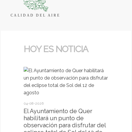
CALIDAD DEL AIRE
HOY ES NOTICIA
04-08-2026
30-07-2026
El Ayuntamiento de Quer
El Ayun
habilitará un punto de
present
observación para disfrutar del
deportiv