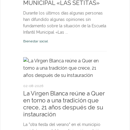
MUNICIPAL «LAS SETITAS»
en el municip
Durante los últimos días algunas personas
Bienestar socia
han difundido algunas opiniones sin
fundamento sobre la situación de la Escuela
Infantil Municipal «Las ...
Bienestar social
22-07-2026
Quer cel
la Virge
conviven
Morgan
02-08-2026
La Virgen Blanca reúne a Quer
Las Vísperas
en torno a una tradición que
español y u
crece, 21 años después de su
volverán a r
instauración
torno a la pa
La "otra fiesta del verano" en el municipio
Fiestas y Fest