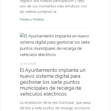
registró una notable participación y dejó
uno de sus momentos más emotivos con
las seteras portando la...
Fiestas y Festejos
21-07-2026
El Ayun
monitori
permanen
31-07-2026
y pone a
El Ayuntamiento implanta un
vecinos 
nuevo sistema digital para
tiempo r
gestionar los siete puntos
municipales de recarga de
El sistema d
vehículos eléctricos
confirma qu
de los pará
La ampliación de la red municipal, que pasa
riesgo para l
de tres a siete puntos de recarga, incorpora