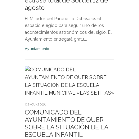
eclipse total de Sol del 12 de
nuevas p
agosto
las eda
El Mirador del Parque La Dehesa es el
Las activid
espacio elegido para seguir uno de los
de octubre e
acontecimientos astronómicos del siglo. El
niños, jóven
Ayuntamiento entregará gratu...
abierta a fut
Ayuntamiento
Deportes
27-07-2026
El servi
Itinerant
02-08-2026
próximo 
COMUNICADO DEL
AYUNTAMIENTO DE QUER
La consulta 
SOBRE LA SITUACIÓN DE LA
médico a par
ESCUELA INFANTIL
dirigida a l