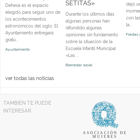
SETITAS»
dejó u
Dehesa es el espacio
momen
elegido para seguir uno de
Durante los últimos días
con la
los acontecimientos
algunas personas han
la...
astronómicos del siglo. El
difundido algunas
Ayuntamiento entregará
opiniones sin fundamento
Fiestas 
gratu...
sobre la situación de la
Escuela Infantil Municipal
Ayuntamiento
«Las ...
Bienestar social
ver todas las noticias
TAMBIÉN TE PUEDE
INTERESAR
ASOCIACIÓN DE
MUJERES