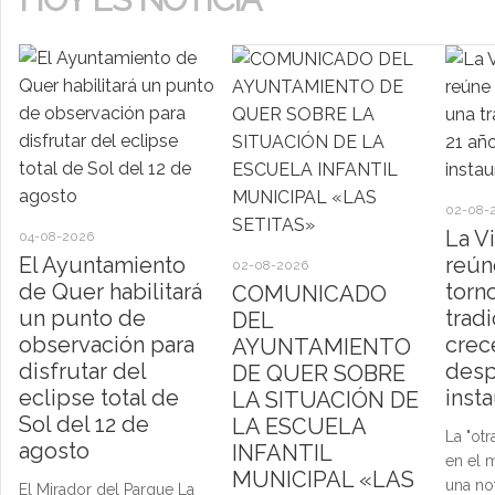
02-08-
La V
04-08-2026
El Ayuntamiento
reún
02-08-2026
de Quer habilitará
torn
COMUNICADO
un punto de
trad
DEL
observación para
crec
AYUNTAMIENTO
disfrutar del
desp
DE QUER SOBRE
eclipse total de
inst
LA SITUACIÓN DE
Sol del 12 de
LA ESCUELA
La "otr
agosto
INFANTIL
en el 
MUNICIPAL «LAS
una no
El Mirador del Parque La