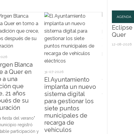
AGENDA
Eclipse 
Quer
12-08-2026
2026
irgen Blanca
30-07-2026
e a Quer en
El Ayuntam
Ecl
31-07-2026
o a una
de Quer pr
Sol
El Ayuntamiento
ición que
su program
implanta un nuevo
e, 21 años
deportiva 
sistema digital
Eclip
ués de su
2027 con n
Quer
para gestionar los
agos
auración
propuestas
siete puntos
Ayun
todas las 
municipales de
a fiesta del verano"
habil
recarga de
municipio registró
Las actividades
Parq
vehículos
table participación y
comenzarán el 
como