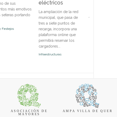
eléctricos
no de sus
de octubre e in
obser
tos más emotivos
disciplinas para 
La ampliación de la red
s seteras portando
jóvenes y adulto
municipal, que pasa de
oferta abierta a f
tres a siete puntos de
incorpor...
y Festejos
recarga, incorpora una
plataforma online que
Deportes
permitirá reservar los
cargadores...
Infraestructuras
ASOCIACIÓN DE
AMPA VILLA DE QUER
MAYORES