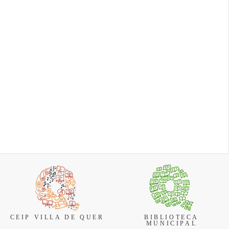
espectáculo volverán a
cluyen
Bienestar social
vaci...
Cierre temporal de la
reunir a vecinos y visitant
niños,
Biblioteca Municipal y
en torno a la patrona dur...
s, con una
la Bibliopiscina por
uturas
Fiestas y Festejos
vacaciones La
Biblioteca Municipal de
Quer y el servicio de
Bibliopiscina
permanece...
CEIP VILLA DE QUER
BIBLIOTECA
MUNICIPAL