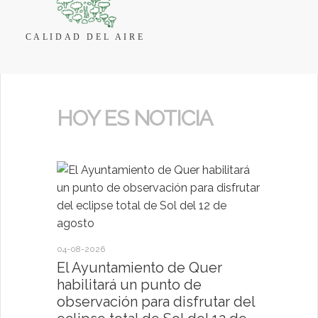
CALIDAD DEL AIRE
HOY ES NOTICIA
04-08-2026
30-07-2026
El Ayuntamiento de Quer
El Ayun
habilitará un punto de
present
observación para disfrutar del
deportiv