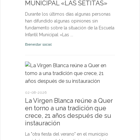
MUNICIPAL «LAS SETITAS»
en el municip
Durante los últimos días algunas personas
Bienestar socia
han difundido algunas opiniones sin
fundamento sobre la situación de la Escuela
Infantil Municipal «Las ...
Bienestar social
22-07-2026
Quer cel
la Virge
conviven
Morgan
02-08-2026
La Virgen Blanca reúne a Quer
Las Vísperas
en torno a una tradición que
español y u
crece, 21 años después de su
volverán a r
instauración
torno a la pa
La "otra fiesta del verano" en el municipio
Fiestas y Fest