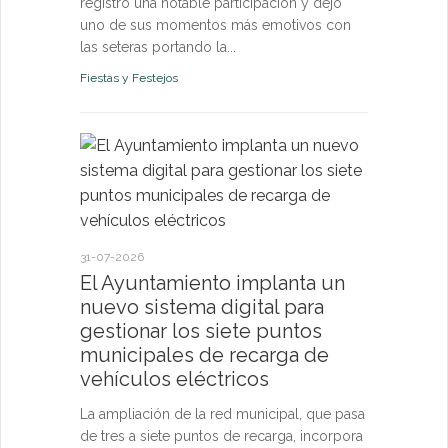
registró una notable participación y dejó
uno de sus momentos más emotivos con
las seteras portando la...
Fiestas y Festejos
21-07-2026
El Ayun
monitori
permanen
31-07-2026
y pone a
El Ayuntamiento implanta un
vecinos 
nuevo sistema digital para
tiempo r
gestionar los siete puntos
municipales de recarga de
El sistema d
vehículos eléctricos
confirma qu
de los pará
La ampliación de la red municipal, que pasa
riesgo para l
de tres a siete puntos de recarga, incorpora