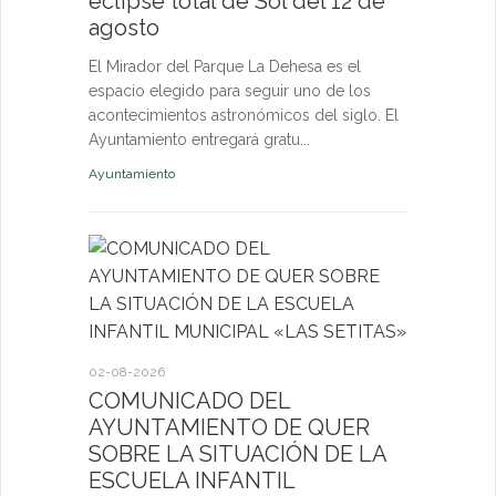
eclipse total de Sol del 12 de
nuevas p
agosto
las eda
El Mirador del Parque La Dehesa es el
Las activid
espacio elegido para seguir uno de los
de octubre e
acontecimientos astronómicos del siglo. El
niños, jóven
Ayuntamiento entregará gratu...
abierta a fut
Ayuntamiento
Deportes
27-07-2026
El servi
Itinerant
02-08-2026
próximo 
COMUNICADO DEL
AYUNTAMIENTO DE QUER
La consulta 
SOBRE LA SITUACIÓN DE LA
médico a par
ESCUELA INFANTIL
dirigida a l