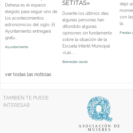
SETITAS»
dejó u
Dehesa es el espacio
momen
elegido para seguir uno de
Durante los últimos días
con la
los acontecimientos
algunas personas han
la...
astronómicos del siglo. El
difundido algunas
Ayuntamiento entregará
opiniones sin fundamento
Fiestas 
gratu...
sobre la situación de la
Escuela Infantil Municipal
Ayuntamiento
«Las ...
Bienestar social
ver todas las noticias
TAMBIÉN TE PUEDE
INTERESAR
ASOCIACIÓN DE
MUJERES