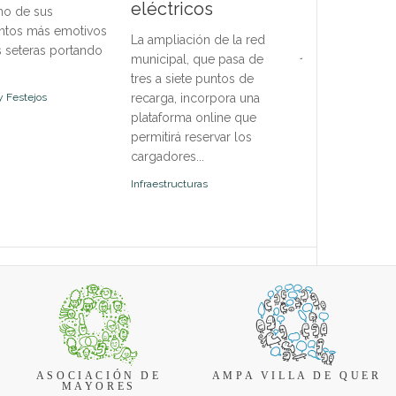
eléctricos
no de sus
de octubre e in
obser
tos más emotivos
disciplinas para 
La ampliación de la red
s seteras portando
jóvenes y adulto
municipal, que pasa de
oferta abierta a f
tres a siete puntos de
incorpor...
y Festejos
recarga, incorpora una
plataforma online que
Deportes
permitirá reservar los
cargadores...
Infraestructuras
ASOCIACIÓN DE
AMPA VILLA DE QUER
MAYORES