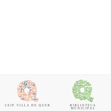
espectáculo volverán a
cluyen
Bienestar social
vaci...
Cierre temporal de la
reunir a vecinos y visitant
niños,
Biblioteca Municipal y
en torno a la patrona dur...
s, con una
la Bibliopiscina por
uturas
Fiestas y Festejos
vacaciones La
Biblioteca Municipal de
Quer y el servicio de
Bibliopiscina
permanece...
CEIP VILLA DE QUER
BIBLIOTECA
MUNICIPAL