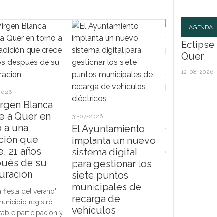
AGENDA
Eclipse 
Quer
12-08-2026
2026
irgen Blanca
30-07-2026
e a Quer en
El Ayuntam
Ecl
31-07-2026
o a una
de Quer pr
Sol
El Ayuntamiento
ición que
su program
implanta un nuevo
e, 21 años
deportiva 
sistema digital
Eclip
ués de su
2027 con n
Quer
para gestionar los
agos
auración
propuestas
siete puntos
Ayun
todas las 
municipales de
a fiesta del verano"
habil
recarga de
municipio registró
Las actividades
Parq
vehículos
table participación y
comenzarán el 
como