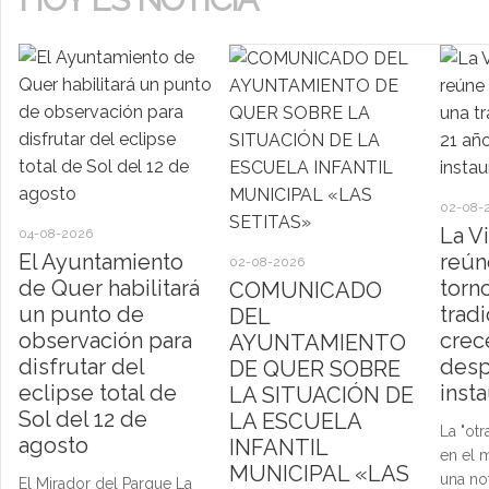
02-08-
La V
04-08-2026
El Ayuntamiento
reún
02-08-2026
de Quer habilitará
torn
COMUNICADO
un punto de
trad
DEL
observación para
crec
AYUNTAMIENTO
disfrutar del
desp
DE QUER SOBRE
eclipse total de
inst
LA SITUACIÓN DE
Sol del 12 de
LA ESCUELA
La "otr
agosto
INFANTIL
en el 
MUNICIPAL «LAS
una no
El Mirador del Parque La