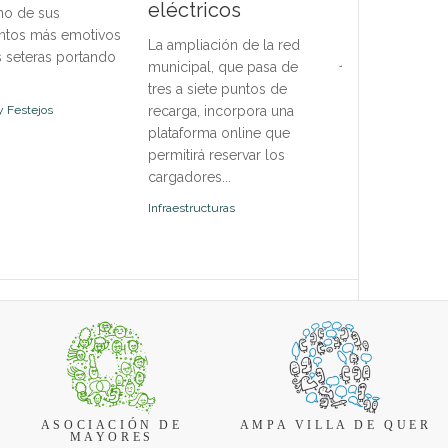
eléctricos
no de sus
de octubre e in
obser
tos más emotivos
disciplinas para 
La ampliación de la red
s seteras portando
jóvenes y adulto
municipal, que pasa de
oferta abierta a f
tres a siete puntos de
incorpor...
y Festejos
recarga, incorpora una
plataforma online que
Deportes
permitirá reservar los
cargadores...
Infraestructuras
ASOCIACIÓN DE
AMPA VILLA DE QUER
MAYORES