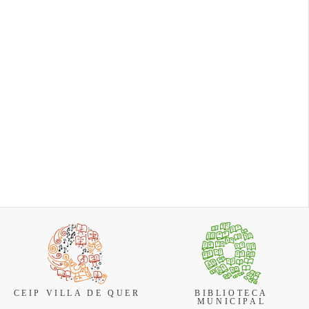
espectáculo volverán a
cluyen
Bienestar social
vaci...
Cierre temporal de la
reunir a vecinos y visitant
niños,
Biblioteca Municipal y
en torno a la patrona dur...
s, con una
la Bibliopiscina por
uturas
Fiestas y Festejos
vacaciones La
Biblioteca Municipal de
Quer y el servicio de
Bibliopiscina
permanece...
CEIP VILLA DE QUER
BIBLIOTECA
MUNICIPAL