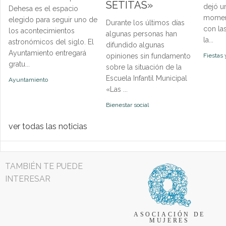
SETITAS»
dejó u
Dehesa es el espacio
momen
elegido para seguir uno de
Durante los últimos días
con la
los acontecimientos
algunas personas han
la...
astronómicos del siglo. El
difundido algunas
Ayuntamiento entregará
opiniones sin fundamento
Fiestas 
gratu...
sobre la situación de la
Escuela Infantil Municipal
Ayuntamiento
«Las ...
Bienestar social
ver todas las noticias
TAMBIÉN TE PUEDE
INTERESAR
ASOCIACIÓN DE
MUJERES