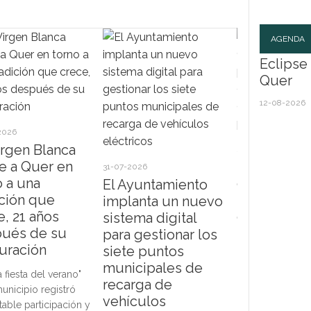
AGENDA
Eclipse 
Quer
12-08-2026
2026
irgen Blanca
30-07-2026
e a Quer en
El Ayuntam
Ecl
31-07-2026
o a una
de Quer pr
Sol
El Ayuntamiento
ición que
su program
implanta un nuevo
e, 21 años
deportiva 
sistema digital
Eclip
ués de su
2027 con n
Quer
para gestionar los
agos
auración
propuestas
siete puntos
Ayun
todas las 
municipales de
a fiesta del verano"
habil
recarga de
municipio registró
Las actividades
Parq
vehículos
table participación y
comenzarán el 
como