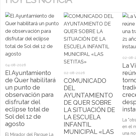
02-08-
La V
04-08-2026
El Ayuntamiento
reún
02-08-2026
de Quer habilitará
torn
COMUNICADO
un punto de
trad
DEL
observación para
crec
AYUNTAMIENTO
disfrutar del
desp
DE QUER SOBRE
eclipse total de
inst
LA SITUACIÓN DE
Sol del 12 de
LA ESCUELA
La "otr
agosto
INFANTIL
en el 
MUNICIPAL «LAS
una no
El Mirador del Parque La