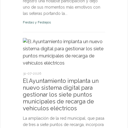
registró una notable participación y dejó
uno de sus momentos más emotivos con
las seteras portando la...
Fiestas y Festejos
21-07-2026
El Ayun
monitori
permanen
31-07-2026
y pone a
El Ayuntamiento implanta un
vecinos 
nuevo sistema digital para
tiempo r
gestionar los siete puntos
municipales de recarga de
El sistema d
vehículos eléctricos
confirma qu
de los pará
La ampliación de la red municipal, que pasa
riesgo para l
de tres a siete puntos de recarga, incorpora