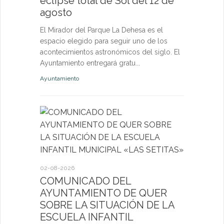
eclipse total de Sol del 12 de
nuevas p
agosto
las eda
El Mirador del Parque La Dehesa es el
Las activid
espacio elegido para seguir uno de los
de octubre e
acontecimientos astronómicos del siglo. El
niños, jóven
Ayuntamiento entregará gratu...
abierta a fut
Ayuntamiento
Deportes
27-07-2026
El servi
Itinerant
02-08-2026
próximo 
COMUNICADO DEL
AYUNTAMIENTO DE QUER
La consulta 
SOBRE LA SITUACIÓN DE LA
médico a par
ESCUELA INFANTIL
dirigida a l