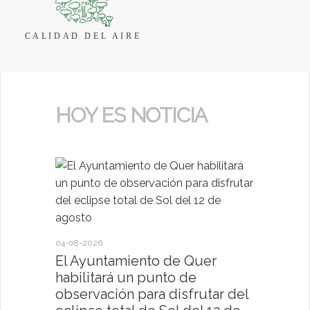
CALIDAD DEL AIRE
HOY ES NOTICIA
04-08-2026
30-07-2026
El Ayuntamiento de Quer
El Ayun
habilitará un punto de
present
observación para disfrutar del
deportiv