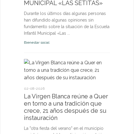
MUNICIPAL «LAS SETITAS»
en el municip
Durante los últimos días algunas personas
Bienestar socia
han difundido algunas opiniones sin
fundamento sobre la situación de la Escuela
Infantil Municipal «Las ...
Bienestar social
22-07-2026
Quer cel
la Virge
conviven
Morgan
02-08-2026
La Virgen Blanca reúne a Quer
Las Vísperas
en torno a una tradición que
español y u
crece, 21 años después de su
volverán a r
instauración
torno a la pa
La "otra fiesta del verano" en el municipio
Fiestas y Fest