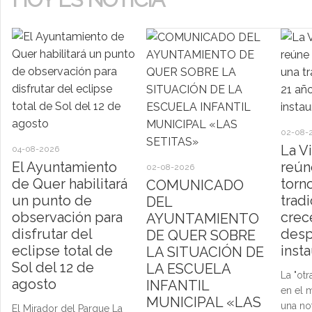
02-08-
La V
04-08-2026
El Ayuntamiento
reún
02-08-2026
de Quer habilitará
torn
COMUNICADO
un punto de
trad
DEL
observación para
crec
AYUNTAMIENTO
disfrutar del
desp
DE QUER SOBRE
eclipse total de
inst
LA SITUACIÓN DE
Sol del 12 de
LA ESCUELA
La "otr
agosto
INFANTIL
en el 
MUNICIPAL «LAS
una no
El Mirador del Parque La