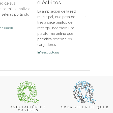
eléctricos
no de sus
de octubre e in
obser
tos más emotivos
disciplinas para 
La ampliación de la red
s seteras portando
jóvenes y adulto
municipal, que pasa de
oferta abierta a f
tres a siete puntos de
incorpor...
y Festejos
recarga, incorpora una
plataforma online que
Deportes
permitirá reservar los
cargadores...
Infraestructuras
ASOCIACIÓN DE
AMPA VILLA DE QUER
MAYORES