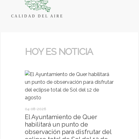
CALIDAD DEL AIRE
HOY ES NOTICIA
04-08-2026
30-07-2026
El Ayuntamiento de Quer
El Ayun
habilitará un punto de
present
observación para disfrutar del
deportiv