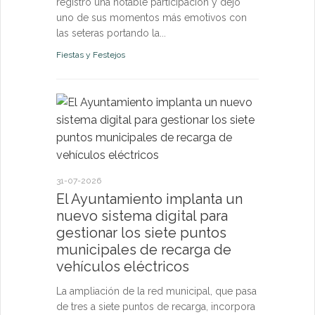
registró una notable participación y dejó
uno de sus momentos más emotivos con
las seteras portando la...
Fiestas y Festejos
21-07-2026
El Ayun
monitori
permanen
31-07-2026
y pone a
El Ayuntamiento implanta un
vecinos 
nuevo sistema digital para
tiempo r
gestionar los siete puntos
municipales de recarga de
El sistema d
vehículos eléctricos
confirma qu
de los pará
La ampliación de la red municipal, que pasa
riesgo para l
de tres a siete puntos de recarga, incorpora