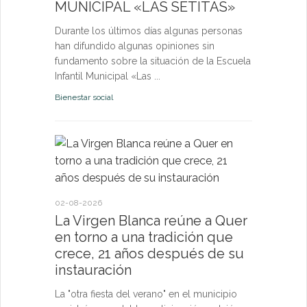
MUNICIPAL «LAS SETITAS»
en el municip
Durante los últimos días algunas personas
Bienestar socia
han difundido algunas opiniones sin
fundamento sobre la situación de la Escuela
Infantil Municipal «Las ...
Bienestar social
22-07-2026
Quer cel
la Virge
conviven
Morgan
02-08-2026
La Virgen Blanca reúne a Quer
Las Vísperas
en torno a una tradición que
español y u
crece, 21 años después de su
volverán a r
instauración
torno a la pa
La "otra fiesta del verano" en el municipio
Fiestas y Fest