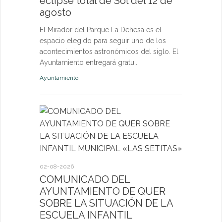
eclipse total de Sol del 12 de
nuevas p
agosto
las eda
El Mirador del Parque La Dehesa es el
Las activid
espacio elegido para seguir uno de los
de octubre e
acontecimientos astronómicos del siglo. El
niños, jóven
Ayuntamiento entregará gratu...
abierta a fut
Ayuntamiento
Deportes
27-07-2026
El servi
Itinerant
02-08-2026
próximo 
COMUNICADO DEL
AYUNTAMIENTO DE QUER
La consulta 
SOBRE LA SITUACIÓN DE LA
médico a par
ESCUELA INFANTIL
dirigida a l