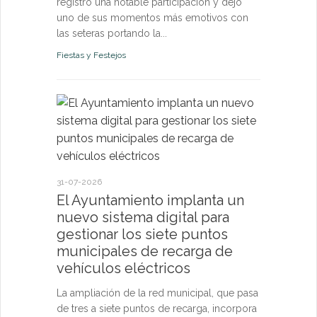
registró una notable participación y dejó
uno de sus momentos más emotivos con
las seteras portando la...
Fiestas y Festejos
21-07-2026
El Ayun
monitori
permanen
31-07-2026
y pone a
El Ayuntamiento implanta un
vecinos 
nuevo sistema digital para
tiempo r
gestionar los siete puntos
municipales de recarga de
El sistema d
vehículos eléctricos
confirma qu
de los pará
La ampliación de la red municipal, que pasa
riesgo para l
de tres a siete puntos de recarga, incorpora