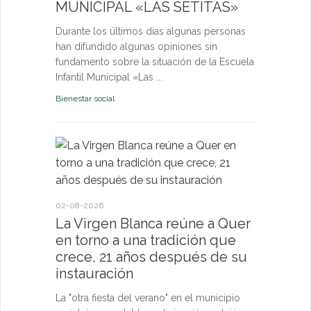
MUNICIPAL «LAS SETITAS»
en el municip
Durante los últimos días algunas personas
Bienestar socia
han difundido algunas opiniones sin
fundamento sobre la situación de la Escuela
Infantil Municipal «Las ...
Bienestar social
22-07-2026
Quer cel
la Virge
conviven
Morgan
02-08-2026
La Virgen Blanca reúne a Quer
Las Vísperas
en torno a una tradición que
español y u
crece, 21 años después de su
volverán a r
instauración
torno a la pa
La "otra fiesta del verano" en el municipio
Fiestas y Fest