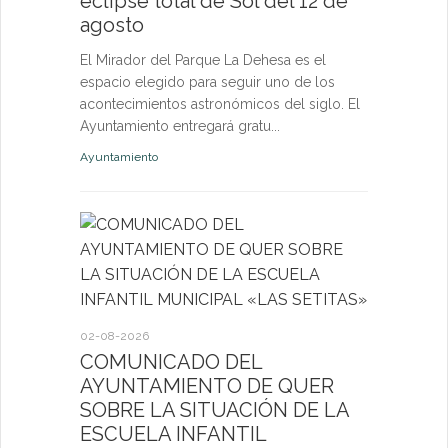
eclipse total de Sol del 12 de
nuevas p
agosto
las eda
El Mirador del Parque La Dehesa es el
Las activid
espacio elegido para seguir uno de los
de octubre e
acontecimientos astronómicos del siglo. El
niños, jóven
Ayuntamiento entregará gratu...
abierta a fut
Ayuntamiento
Deportes
27-07-2026
El servi
Itinerant
02-08-2026
próximo 
COMUNICADO DEL
AYUNTAMIENTO DE QUER
La consulta 
SOBRE LA SITUACIÓN DE LA
médico a par
ESCUELA INFANTIL
dirigida a l