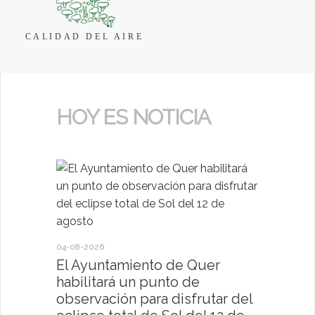
CALIDAD DEL AIRE
HOY ES NOTICIA
04-08-2026
30-07-2026
El Ayuntamiento de Quer
El Ayun
habilitará un punto de
present
observación para disfrutar del
deportiv