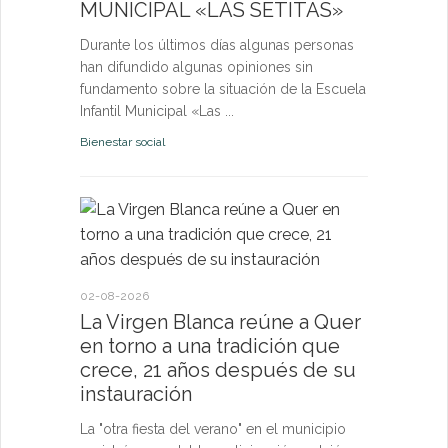
MUNICIPAL «LAS SETITAS»
en el municip
Durante los últimos días algunas personas
Bienestar socia
han difundido algunas opiniones sin
fundamento sobre la situación de la Escuela
Infantil Municipal «Las ...
Bienestar social
22-07-2026
Quer cel
la Virge
conviven
Morgan
02-08-2026
La Virgen Blanca reúne a Quer
Las Vísperas
en torno a una tradición que
español y u
crece, 21 años después de su
volverán a r
instauración
torno a la pa
La "otra fiesta del verano" en el municipio
Fiestas y Fest