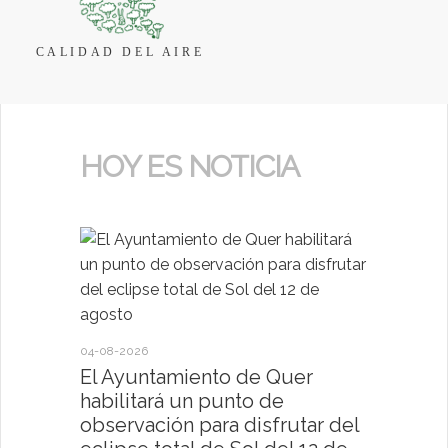
CALIDAD DEL AIRE
HOY ES NOTICIA
04-08-2026
30-07-2026
El Ayuntamiento de Quer
El Ayun
habilitará un punto de
present
observación para disfrutar del
deportiv