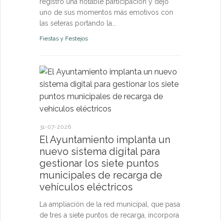
registró una notable participación y dejó
uno de sus momentos más emotivos con
las seteras portando la...
Fiestas y Festejos
21-07-2026
El Ayun
monitori
permanen
31-07-2026
y pone a
El Ayuntamiento implanta un
vecinos 
nuevo sistema digital para
tiempo r
gestionar los siete puntos
municipales de recarga de
El sistema d
vehículos eléctricos
confirma qu
de los pará
La ampliación de la red municipal, que pasa
riesgo para l
de tres a siete puntos de recarga, incorpora