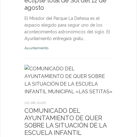
eclipse total de Sol del 12 de
nuevas p
agosto
las eda
El Mirador del Parque La Dehesa es el
Las activid
espacio elegido para seguir uno de los
de octubre e
acontecimientos astronómicos del siglo. El
niños, jóven
Ayuntamiento entregará gratu...
abierta a fut
Ayuntamiento
Deportes
27-07-2026
El servi
Itinerant
02-08-2026
próximo 
COMUNICADO DEL
AYUNTAMIENTO DE QUER
La consulta 
SOBRE LA SITUACIÓN DE LA
médico a par
ESCUELA INFANTIL
dirigida a l