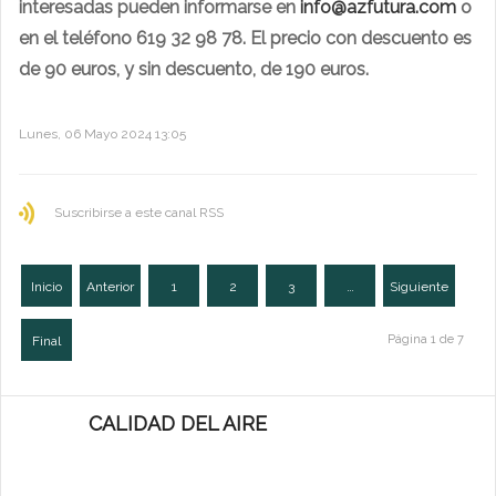
interesadas pueden informarse en
info@azfutura.com
o
en el teléfono 619 32 98 78. El precio con descuento es
de 90 euros, y sin descuento, de 190 euros.
Lunes, 06 Mayo 2024 13:05
Suscribirse a este canal RSS
Inicio
Anterior
1
2
3
…
Siguiente
Página 1 de 7
Final
CALIDAD DEL AIRE