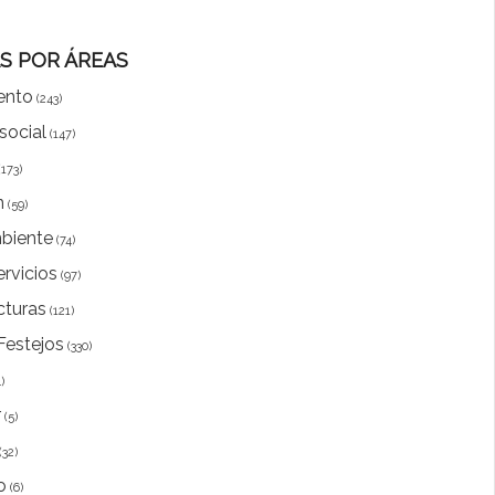
AS POR ÁREAS
ento
(243)
social
(147)
(173)
n
(59)
biente
(74)
ervicios
(97)
cturas
(121)
Festejos
(330)
)
r
(5)
(32)
o
(6)