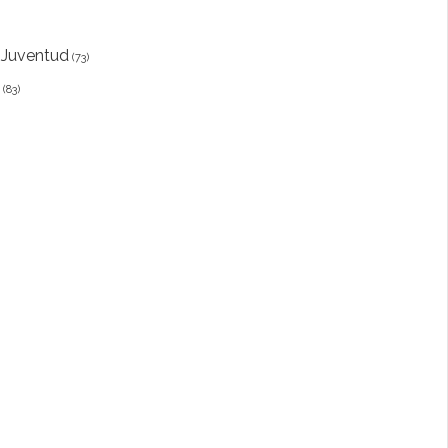
y Juventud
(73)
a
(83)