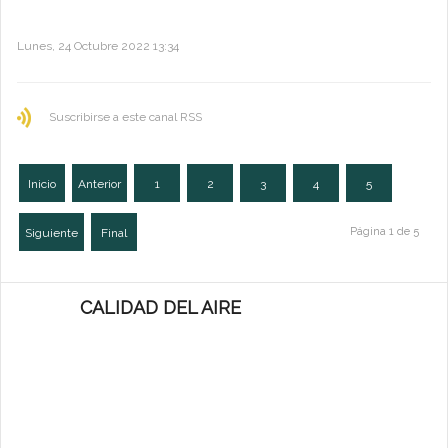
Lunes, 24 Octubre 2022 13:34
Suscribirse a este canal RSS
Inicio
Anterior
1
2
3
4
5
Página 1 de 5
Siguiente
Final
CALIDAD DEL AIRE