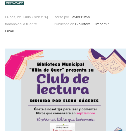
DESTACADO
Lunes, 22 Junio 2026 11:14
Escrito por
Javier Bravo
tamaño de la fuente
Publicado en
Biblioteca
Imprimir
Email