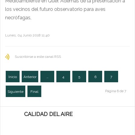
Medioambiente en Quer. Además de la presentación a
los vecinos del futuro observatorio para aves
necrófagas,
Lunes, 04 Junio 2018 11:40
Suscribirse a este canal RSS
Inicio
Anterior
…
4
5
6
7
Página 6 de 7
Siguiente
Final
CALIDAD DEL AIRE