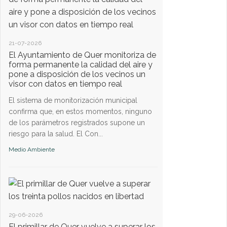
19-05-2025
Quer organiza su 
21-07-2026
vacunación de mas
El Ayuntamiento de Quer monitoriza de
24 y 25 de mayo
forma permanente la calidad del aire y
pone a disposición de los vecinos un
El Ayuntamiento de 
visor con datos en tiempo real
un año más, la camp
El sistema de monitorización municipal
domicilio para perros
confirma que, en estos momentos, ninguno
citas, que deben conc
de los parámetros registrados supone un
Medio Ambiente
riesgo para la salud. El Con...
Medio Ambiente
17-03-2025
29-06-2026
Este próximo vierne
El primillar de Quer vuelve a superar los
puerta a la orgáni