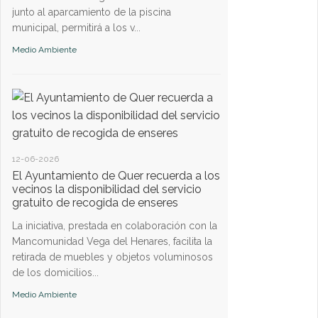
junto al aparcamiento de la piscina
municipal, permitirá a los v...
18-11-2024
Medio Ambiente
Un convenio con Ib
proyecto del Primi
En el año 2024 se pr
emparejamientos natu
primilla, que se han 
reintroducción, media
12-06-2026
Medio Ambiente
El Ayuntamiento de Quer recuerda a los
vecinos la disponibilidad del servicio
gratuito de recogida de enseres
La iniciativa, prestada en colaboración con la
Mancomunidad Vega del Henares, facilita la
09-07-2024
retirada de muebles y objetos voluminosos
Quer sigue apostan
de los domicilios...
Se trata de un proye
Medio Ambiente
municipalidad, en es
la ONG Grefa, que, p