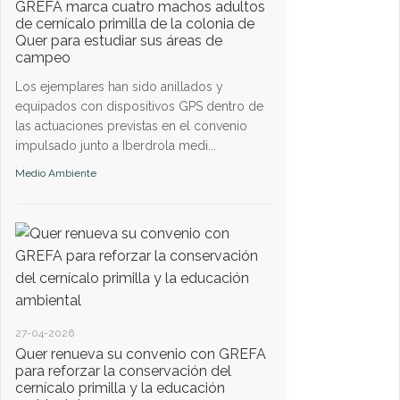
GREFA marca cuatro machos adultos
desechos de pod
de cernícalo primilla de la colonia de
El Ayuntamiento de 
Quer para estudiar sus áreas de
campeo
año la recogida, cad
desechos de poda, e
Los ejemplares han sido anillados y
recuerda que no se ..
equipados con dispositivos GPS dentro de
las actuaciones previstas en el convenio
Medio Ambiente
impulsado junto a Iberdrola medi...
Medio Ambiente
13-05-2024
Los próximos 17-
de vacunación de
Los interesados pued
27-04-2026
Dolores Aspe, que es 
Quer renueva su convenio con GREFA
a cabo la campaña e
para reforzar la conservación del
cernícalo primilla y la educación
237. ...