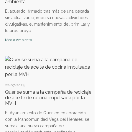
ambiental
Medio Ambiente
El acuerdo, firmado tras más de una década
sin actualizarse, impulsa nuevas actividades
divulgativas, el mantenimiento del primillar y
futuros proye...
Medio Ambiente
11-03-2024
Las empresas de re
Quer cumplen la n
ambiental
El Ayuntamiento de Q
seteros, solicitó a l
22-07-2025
Calidad Ambiental de
Quer se suma a la campaña de reciclaje
de aceite de cocina impulsada por la
Comunidades, que eva
MVH
Medio Ambiente
El Ayuntamiento de Quer, en colaboración
con la Mancomunidad Vega del Henares, se
suma a una nueva campaña de