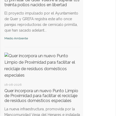
treinta pollos nacidos en libertad
Quer
El proyecto impulsado por el Ayuntamiento
Se va a impartir en el
de Quer y GREFA registra este año once
próximo viernes, a par
parejas reproductoras de cernícalo primilla,
tarde.
que han sacado adelant...
Medio Ambiente
Medio Ambiente
03-03-2025
Quer mide la calid
Para hacerlo, el Ayu
dos estaciones mete
16-06-2026
se van a hacer públi
Quer incorpora un nuevo Punto Limpio
en la web y redes s...
de Proximidad para facilitar el reciclaje
Medio Ambiente
de residuos domésticos especiales
La nueva infraestructura, promovida por la
Mancomunidad Vega del Henares e instalada