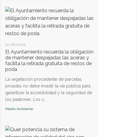
generalizado de la po
Medio Ambiente
12-06-2026
El Ayuntamiento recuerda la obligación
de mantener despejadas las aceras y
facilita la retirada gratuita de restos de
poda
25-06-2024
Segunda campaña 
La vegetación procedente de parcelas
ciudadana sobre el
privadas no debe invadir la vía pública para
control ético de po
garantizar la accesibilidad y la seguridad de
gatos comunitario
los peatones. Los v...
A lo largo de 2024 h
Medio Ambiente
campañas, con el obj
proyecto del control
felina en Quer. La pr...
Medio Ambiente